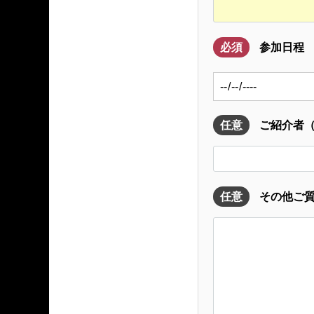
必須
参加日程
任意
ご紹介者（
任意
その他ご質